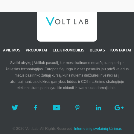
APIE MUS
PRODUKTAI
ELEKTROMOBILIS
BLOGAS
KONTAKTAI
Sveiki atvykę į Voltlab pasaulį, kur mes skatiname netaršų transportą ir
žaliąsias technologijas. Europos Sąjunga ir visas pasaulis jau prieš kelerius
metus pasirinko žaliąjį kursą, kuris nulems didžiules investicijas į
atsinaujinančius elektros gamybos būdus ir CO2 mažinimo strategijoje
elektrinis transportas yra itin aktuali ir svarbi sudedamoji dalis.
© 2026 Volt Lab. All Rights Reserved.
Internetinių svetainių kūrimas