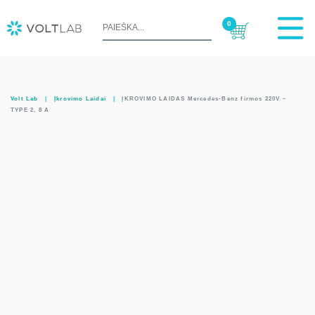
0
Volt Lab
|
Įkrovimo Laidai
|
ĮKROVIMO LAIDAS Mercedes-Benz firmos 220V –
TYPE 2, 8 A