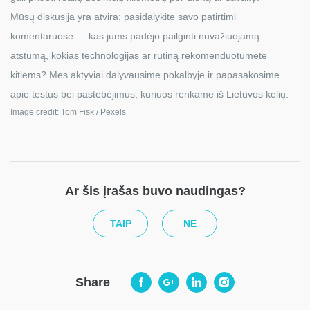
Mūsų diskusija yra atvira: pasidalykite savo patirtimi
komentaruose — kas jums padėjo pailginti nuvažiuojamą
atstumą, kokias technologijas ar rutiną rekomenduotumėte
kitiems? Mes aktyviai dalyvausime pokalbyje ir papasakosime
apie testus bei pastebėjimus, kuriuos renkame iš Lietuvos kelių.
Image credit: Tom Fisk / Pexels
Ar šis įrašas buvo naudingas?
TAIP
NE
Share