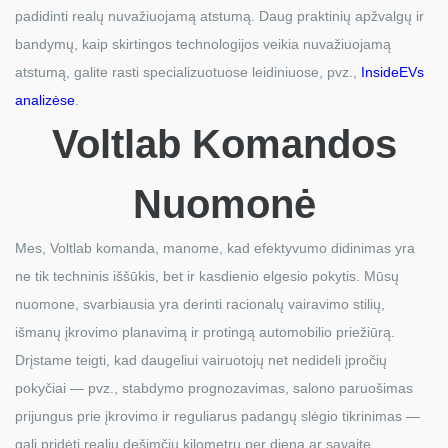
padidinti realų nuvažiuojamą atstumą. Daug praktinių apžvalgų ir
bandymų, kaip skirtingos technologijos veikia nuvažiuojamą
atstumą, galite rasti specializuotuose leidiniuose, pvz.,
InsideEVs
analizėse
.
Voltlab Komandos
Nuomonė
Mes, Voltlab komanda, manome, kad efektyvumo didinimas yra
ne tik techninis iššūkis, bet ir kasdienio elgesio pokytis. Mūsų
nuomone, svarbiausia yra derinti racionalų vairavimo stilių,
išmanų įkrovimo planavimą ir protingą automobilio priežiūrą.
Drįstame teigti, kad daugeliui vairuotojų net nedideli įpročių
pokyčiai — pvz., stabdymo prognozavimas, salono paruošimas
prijungus prie įkrovimo ir reguliarus padangų slėgio tikrinimas —
gali pridėti realių dešimčių kilometrų per dieną ar savaitę.