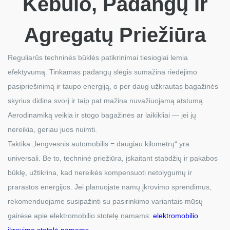
Kėbulo, Padangų Ir
Agregatų Priežiūra
Reguliarūs techninės būklės patikrinimai tiesiogiai lemia
efektyvumą. Tinkamas padangų slėgis sumažina riedėjimo
pasipriešinimą ir taupo energiją, o per daug užkrautas bagažinės
skyrius didina svorį ir taip pat mažina nuvažiuojamą atstumą.
Aerodinamiką veikia ir stogo bagažinės ar laikikliai — jei jų
nereikia, geriau juos nuimti.
Taktika „lengvesnis automobilis = daugiau kilometrų“ yra
universali. Be to, techninė priežiūra, įskaitant stabdžių ir pakabos
būklę, užtikrina, kad nereikės kompensuoti netolygumų ir
prarastos energijos. Jei planuojate namų įkrovimo sprendimus,
rekomenduojame susipažinti su pasirinkimo variantais mūsų
gairėse apie elektromobilio stotelę namams:
elektromobilio