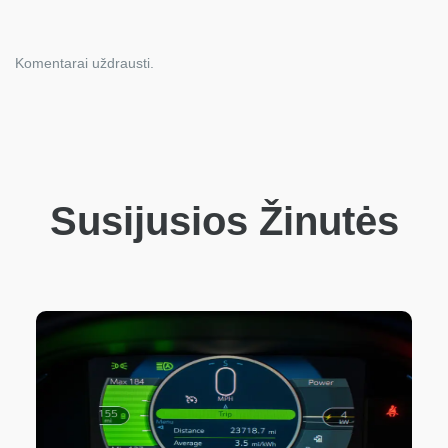
Komentarai uždrausti.
Susijusios Žinutės