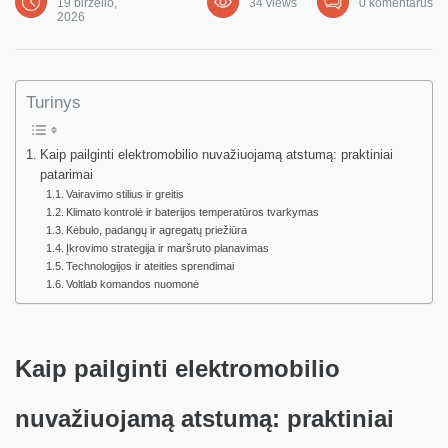
19 birželio,
34 views
0 komentarus
2026
Turinys
Kaip pailginti elektromobilio nuvažiuojamą atstumą: praktiniai
patarimai
Vairavimo stilius ir greitis
Klimato kontrolė ir baterijos temperatūros tvarkymas
Kėbulo, padangų ir agregatų priežiūra
Įkrovimo strategija ir maršruto planavimas
Technologijos ir ateities sprendimai
Voltlab komandos nuomonė
Kaip pailginti elektromobilio
nuvažiuojamą atstumą: praktiniai