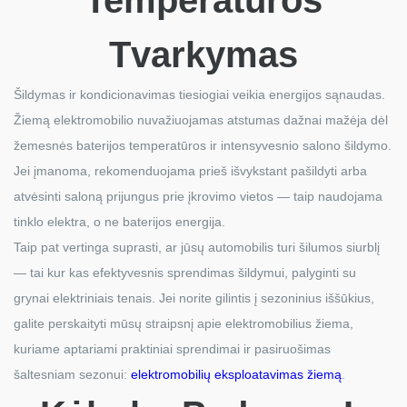
Temperatūros
Tvarkymas
Šildymas ir kondicionavimas tiesiogiai veikia energijos sąnaudas.
Žiemą elektromobilio nuvažiuojamas atstumas dažnai mažėja dėl
žemesnės baterijos temperatūros ir intensyvesnio salono šildymo.
Jei įmanoma, rekomenduojama prieš išvykstant pašildyti arba
atvėsinti saloną prijungus prie įkrovimo vietos — taip naudojama
tinklo elektra, o ne baterijos energija.
Taip pat vertinga suprasti, ar jūsų automobilis turi šilumos siurblį
— tai kur kas efektyvesnis sprendimas šildymui, palyginti su
grynai elektriniais tenais. Jei norite gilintis į sezoninius iššūkius,
galite perskaityti mūsų straipsnį apie elektromobilius žiema,
kuriame aptariami praktiniai sprendimai ir pasiruošimas
šaltesniam sezonui:
elektromobilių eksploatavimas žiemą
.