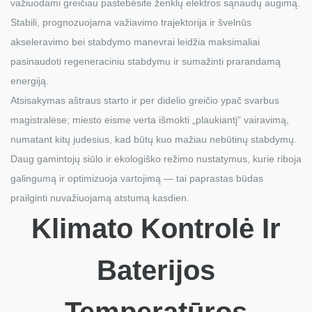
važiuodami greičiau pastebėsite ženklų elektros sąnaudų augimą.
Stabili, prognozuojama važiavimo trajektorija ir švelnūs
akseleravimo bei stabdymo manevrai leidžia maksimaliai
pasinaudoti regeneraciniu stabdymu ir sumažinti prarandamą
energiją.
Atsisakymas aštraus starto ir per didelio greičio ypač svarbus
magistralėse; miesto eisme verta išmokti „plaukiantį“ vairavimą,
numatant kitų judesius, kad būtų kuo mažiau nebūtinų stabdymų.
Daug gamintojų siūlo ir ekologiško režimo nustatymus, kurie riboja
galingumą ir optimizuoja vartojimą — tai paprastas būdas
prailginti nuvažiuojamą atstumą kasdien.
Klimato Kontrolė Ir
Baterijos