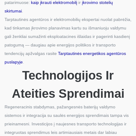
patarimuose:
kaip įkrauti elektromobilį
ir
įkrovimo stotelių
skirtumai
.
Tarptautinės agentūros ir elektromobilių ekspertai nuolat pabrėžia,
kad tinkamas įkrovimo planavimas kartu su išmaniuoju valdymu
gali ženkliai sumažinti eksploatacines išlaidas ir pagerinti kasdienį
patogumą — daugiau apie energijos politikos ir transporto
tendencijų apžvalgas rasite
Tarptautinės energetikos agentūros
puslapyje
.
Technologijos Ir
Ateities Sprendimai
Regeneracinis stabdymas, pažangesnės baterijų valdymo
sistemos ir integracija su saulės energijos sprendimais tampa vis
prieinamesni. Investicijos į naujesnes transporto technologijas ir
integruotas sprendimus leis artimiausiais metais dar labiau