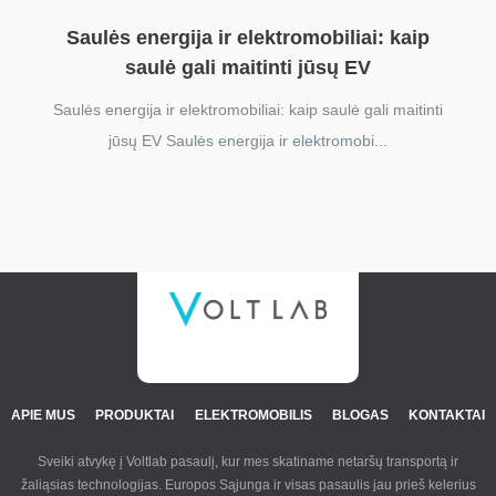
Saulės energija ir elektromobiliai: kaip
saulė gali maitinti jūsų EV
Saulės energija ir elektromobiliai: kaip saulė gali maitinti
jūsų EV Saulės energija ir elektromobi...
APIE MUS
PRODUKTAI
ELEKTROMOBILIS
BLOGAS
KONTAKTAI
Sveiki atvykę į Voltlab pasaulį, kur mes skatiname netaršų transportą ir
žaliąsias technologijas. Europos Sąjunga ir visas pasaulis jau prieš kelerius