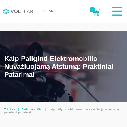
0
Kaip Pailginti Elektromobilio
Nuvažiuojamą Atstumą: Praktiniai
Patarimai
Volt Lab
|
Elektromobiliai
|
Kaip pailginti elektromobilio nuvažiuojamą atstumą:
praktiniai patarimai