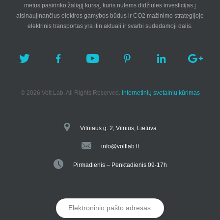
metus pasirinko žaliąjį kursą, kuris nulems didžiules investicijas į
atsinaujinančius elektros gamybos būdus ir CO2 mažinimo strategijoje
elektrinis transportas yra itin aktuali ir svarbi sudedamoji dalis.
© 2026 Volt Lab. All Rights Reserved.
Internetinių svetainių kūrimas
Vilniaus g. 2, Vilnius, Lietuva
info@voltlab.lt
Pirmadienis – Penktadienis 09-17h