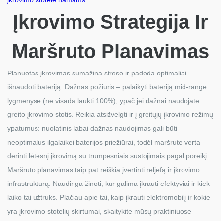
įkrovimo stotelė namams
.
Įkrovimo Strategija Ir
Maršruto Planavimas
Planuotas įkrovimas sumažina streso ir padeda optimaliai
išnaudoti bateriją. Dažnas požiūris – palaikyti bateriją mid-range
lygmenyse (ne visada laukti 100%), ypač jei dažnai naudojate
greito įkrovimo stotis. Reikia atsižvelgti ir į greitųjų įkrovimo režimų
ypatumus: nuolatinis labai dažnas naudojimas gali būti
neoptimalus ilgalaikei baterijos priežiūrai, todėl maršrute verta
derinti lėtesnį įkrovimą su trumpesniais sustojimais pagal poreikį.
Maršruto planavimas taip pat reiškia įvertinti reljefą ir įkrovimo
infrastruktūrą. Naudinga žinoti, kur galima įkrauti efektyviai ir kiek
laiko tai užtruks. Plačiau apie tai, kaip įkrauti elektromobilį ir kokie
yra įkrovimo stotelių skirtumai, skaitykite mūsų praktiniuose