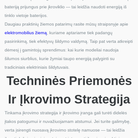
bateriją prijungus prie įkroviklio — tai leidžia naudoti energiją iš
tinklo vietoje baterijos.
Daugiau praktinių žiemos patarimų rasite mūsų straipsnyje apie
elektromobilius žiemą
, kuriame aptariame tiek padangų
pasirinkimą, tiek efektyvų šildymo valdymą. Taip pat verta atkreipti
dėmesį į gamintojų sprendimus: kai kurie modeliai naudoja
šilumos siurblius, kurie žymiai taupo energiją palyginti su
tradiciniais elektriniais šildytuvais.
Techninės Priemonės
Ir Įkrovimo Strategija
Tinkama įkrovimo strategija ir įkrovimo įranga gali turėti didelės
įtakos patogumui ir nuvažiuojamam atstumui. Jei turite galimybę,
verta įsirengti nuosavą įkrovimo stotelę namuose — tai leidžia