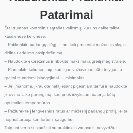
Patarimai
Štai trumpas kontrolinis sąrašas veiksmų, kuriuos galite taikyti
kasdienėse kelionėse:
– Patikrinkite padangų slėgį — net keli procentai mažesnis slėgis
didina riedėjimo pasipriešinimą.
– Naudokite ekorežimus ir ribokite maksimalią greitį magistralėje.
– Planuokite keliones taip, kad ilgas važiavimas būtų tolygus, o
greitai stumdomi įsibėgėjimai — minimalūs.
– Jei įmanoma, įkraukite naktį esant pigesniam tarifui ir naudokite
įkrovimo laiko parengimą, kad prieš išvykstant baterija būtų
optimalios temperatūros.
– Pažiūrėkite į lengvesnius ratus ar mažesnį padangų profilį, jei tai
neprieštarauja komfortui ir saugumui.
Taip pat verta susipažinti su praktiniais vadovais, pavyzdžiui,