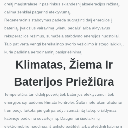
greitį magistralėse ir pasirinkus sklandesnį akseleracijos režimą,
galima ženkliai pagerinti efektyvumą.
Regeneracinis stabdymas padeda sugrąžinti dalį energijos į
bateriją. Įvaldžius vairavimą „vienu pedalu“ arba aktyvavus
rekuperacijos režimus, sumažėja stabdymo energijos nuostoliai.
Taip pat verta vengti bereikalingo svorio vežiojimo ir stogo laikiklių,
kurie padidina aerodinaminį pasipriešinimą.
Klimatas, Žiema Ir
Baterijos Priežiūra
Temperatūra turi didelį poveikį tiek baterijos efektyvumui, tiek
energijos sąnaudoms klimato kontrolei. Šaltu metu akumuliatoriai
trumpuoju laikotarpiu gali parodyti sumažintą talpą, o šildymas
kabinoje padidina suvartojimą. Daugumai šiuolaikinių
elektromobilių naudinga iš anksto pašildyti arba atvėdinti kabiną ir