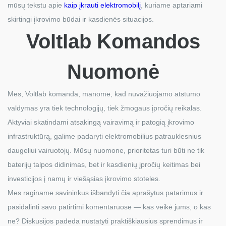
mūsų tekstu apie
kaip įkrauti elektromobilį
, kuriame aptariami
skirtingi įkrovimo būdai ir kasdienės situacijos.
Voltlab Komandos
Nuomonė
Mes, Voltlab komanda, manome, kad nuvažiuojamo atstumo
valdymas yra tiek technologijų, tiek žmogaus įpročių reikalas.
Aktyviai skatindami atsakingą vairavimą ir patogią įkrovimo
infrastruktūrą, galime padaryti elektromobilius patrauklesnius
daugeliui vairuotojų. Mūsų nuomone, prioritetas turi būti ne tik
baterijų talpos didinimas, bet ir kasdienių įpročių keitimas bei
investicijos į namų ir viešąsias įkrovimo stoteles.
Mes raginame savininkus išbandyti čia aprašytus patarimus ir
pasidalinti savo patirtimi komentaruose — kas veikė jums, o kas
ne? Diskusijos padeda nustatyti praktiškiausius sprendimus ir