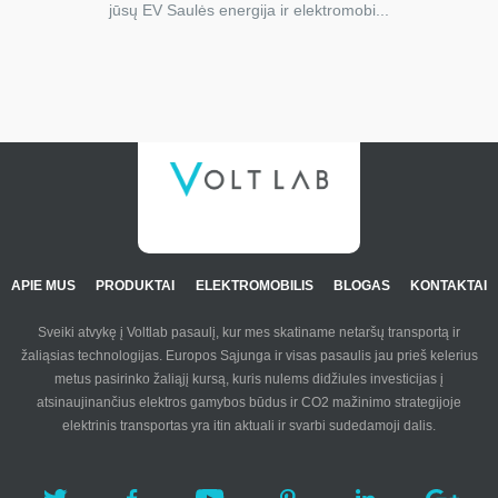
jūsų EV Saulės energija ir elektromobi...
APIE MUS
PRODUKTAI
ELEKTROMOBILIS
BLOGAS
KONTAKTAI
Sveiki atvykę į Voltlab pasaulį, kur mes skatiname netaršų transportą ir
žaliąsias technologijas. Europos Sąjunga ir visas pasaulis jau prieš kelerius
metus pasirinko žaliąjį kursą, kuris nulems didžiules investicijas į
atsinaujinančius elektros gamybos būdus ir CO2 mažinimo strategijoje
elektrinis transportas yra itin aktuali ir svarbi sudedamoji dalis.