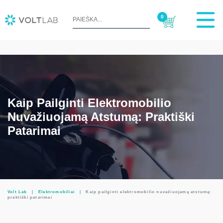
0
Kaip Pailginti Elektromobilio
Nuvažiuojamą Atstumą: Praktiški
Patarimai
Volt Lab
|
Elektromobiliai
|
Kaip pailginti elektromobilio nuvažiuojamą atstumą:
praktiški patarimai