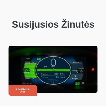
Susijusios Žinutės
3 rugpjūčio,
2026