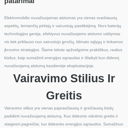
patarimai
Elektromobilio nuvažiuojamas atstumas yra vienas svarbiausių
aspektų, lemiančių pirkėjų ir vairuotojų pasitikėjimą. Nors baterijų
technologijos gerėja, efektyvus nuvažiuojamo atstumo valdymas
vis tiek priklauso nuo vairuotojo įpročių, klimato sąlygų ir tinkamos
įkrovimo strategijos. Šiame tekste apžvelgsime praktiškus, realius
būdus, kaip sumažinti energijos sąnaudas ir išlaikyti kuo didesnį
nuvažiuojamą atstumą kasdienėje eksploatacijoje.
Vairavimo Stilius Ir
Greitis
Vairavimo stilius yra vienas paprasčiausių ir greičiausių būdų
padidinti nuvažiuojamą atstumą. Kuo didesnis vidutinis greitis ir
staigesni pagreičiai, tuo didesnės energijos sąnaudos. Sumažinus