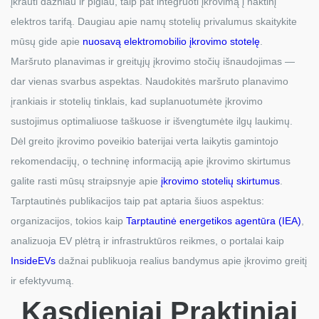
įkrauti dažniau ir pigiau, taip pat integruoti įkrovimą į naktinį
elektros tarifą. Daugiau apie namų stotelių privalumus skaitykite
mūsų gide apie
nuosavą elektromobilio įkrovimo stotelę
.
Maršruto planavimas ir greitųjų įkrovimo stočių išnaudojimas —
dar vienas svarbus aspektas. Naudokitės maršruto planavimo
įrankiais ir stotelių tinklais, kad suplanuotumėte įkrovimo
sustojimus optimaliuose taškuose ir išvengtumėte ilgų laukimų.
Dėl greito įkrovimo poveikio baterijai verta laikytis gamintojo
rekomendacijų, o techninę informaciją apie įkrovimo skirtumus
galite rasti mūsų straipsnyje apie
įkrovimo stotelių skirtumus
.
Tarptautinės publikacijos taip pat aptaria šiuos aspektus:
organizacijos, tokios kaip
Tarptautinė energetikos agentūra (IEA)
,
analizuoja EV plėtrą ir infrastruktūros reikmes, o portalai kaip
InsideEVs
dažnai publikuoja realius bandymus apie įkrovimo greitį
ir efektyvumą.
Kasdieniai Praktiniai