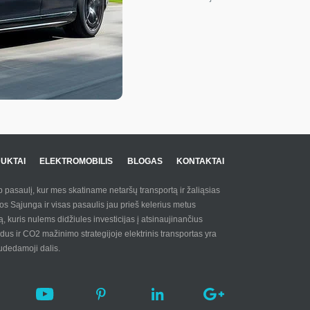
UKTAI
ELEKTROMOBILIS
BLOGAS
KONTAKTAI
ab pasaulį, kur mes skatiname netaršų transportą ir žaliąsias
os Sąjunga ir visas pasaulis jau prieš kelerius metus
są, kuris nulems didžiules investicijas į atsinaujinančius
us ir CO2 mažinimo strategijoje elektrinis transportas yra
 sudedamoji dalis.