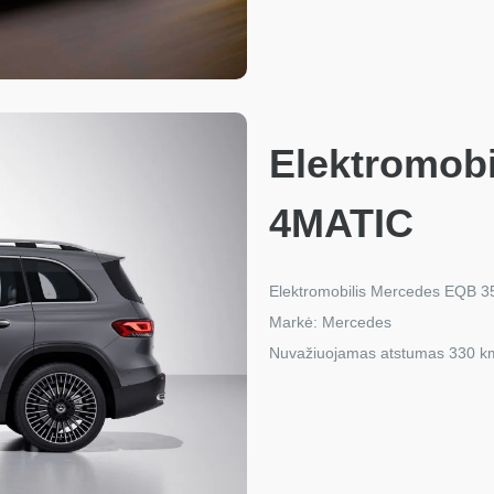
Elektromob
4MATIC
Elektromobilis Mercedes EQB 
Markė: Mercedes
Nuvažiuojamas atstumas 330 k