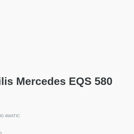
ilis Mercedes EQS 580
580 4MATIC
m