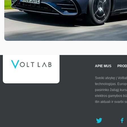
APIE MUS
PROD
Sveiki atvykę į Voltl
technologijas. Europ
pasirinko žaliąjį kur
elektros gamybos būd
itin aktuali ir svarbi