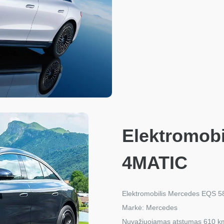
Elektromob
4MATIC
Elektromobilis Mercedes EQS 
Markė: Mercedes
Nuvažiuojamas atstumas 610 k