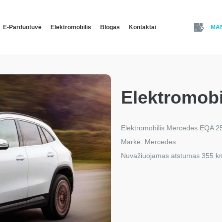
MA
E-Parduotuvė
Elektromobilis
Blogas
Kontaktai
Elektromob
Elektromobilis Mercedes EQA 2
Markė: Mercedes
Nuvažiuojamas atstumas 355 k