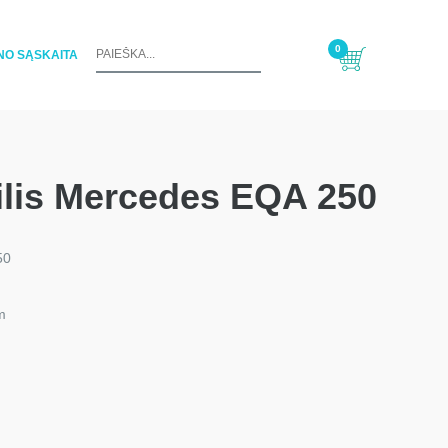
0
NO SĄSKAITA
ilis Mercedes EQA 250
50
m