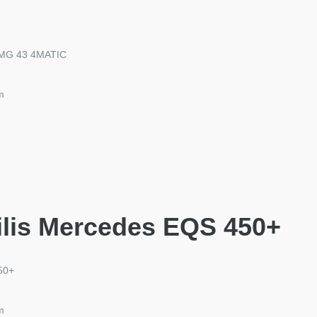
AMG 43 4MATIC
m
ilis Mercedes EQS 450+
50+
m