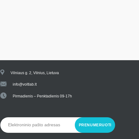
Vilniaus g. 2, Vilnius, Lietuva
info@voltlab.lt
Pirmadienis – Penktadienis 09-17h