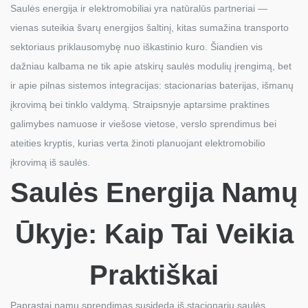
Saulės energija ir elektromobiliai yra natūralūs partneriai —
vienas suteikia švarų energijos šaltinį, kitas sumažina transporto
sektoriaus priklausomybę nuo iškastinio kuro. Šiandien vis
dažniau kalbama ne tik apie atskirų saulės modulių įrengimą, bet
ir apie pilnas sistemos integracijas: stacionarias baterijas, išmanų
įkrovimą bei tinklo valdymą. Straipsnyje aptarsime praktines
galimybes namuose ir viešose vietose, verslo sprendimus bei
ateities kryptis, kurias verta žinoti planuojant elektromobilio
įkrovimą iš saulės.
Saulės Energija Namų
Ūkyje: Kaip Tai Veikia
Praktiškai
Paprastai namų sprendimas susideda iš stacionarių saulės