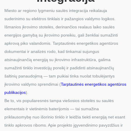
Miesto ar regiono lygmeniu saulės integracija reikalauja
suderinimo su elektros tinklais ir pažangios valdymo logikos.
Išmanios įkrovimo stotelės, derinančios realaus laiko saulės
energijos gamybą su įkrovimo poreikiu, gali ženkliai sumažinti
apkrovą piko valandomis. Tarptautinės energetikos agentūros
dokumentai ir analizės rodo, kad tinkamai sujungus
atsinaujinančią energiją su įkrovimo infrastruktūra, galima
sumažinti tinklo investicijų poreikį ir padidinti atsinaujinančių
šaltinių panaudojimą — tam puikiai tinka nuolat tobulėjantys
įkrovimo valdymo sprendimai (
Tarptautinės energetikos agentūros
publikacijos
).
Be to, vis populiaresnės tampa viešosios stotelės su saulės
elementais ir vietinėmis baterijomis — tai sumažina
priklausomybę nuo išorinio tinklo ir leidžia tiekti energiją net esant
tinklo apkrovos riboms. Apie projekto įgyvendinimo pavyzdžius ir