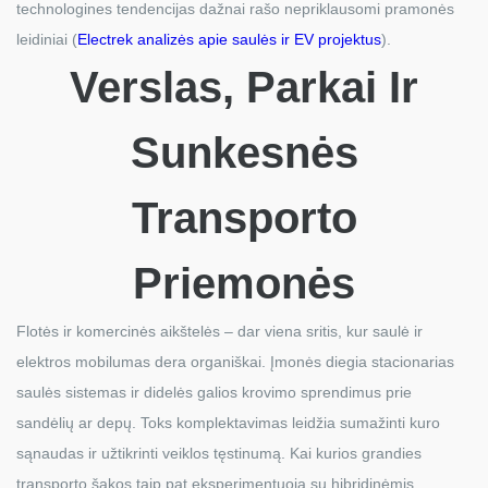
technologines tendencijas dažnai rašo nepriklausomi pramonės
leidiniai (
Electrek analizės apie saulės ir EV projektus
).
Verslas, Parkai Ir
Sunkesnės
Transporto
Priemonės
Flotės ir komercinės aikštelės – dar viena sritis, kur saulė ir
elektros mobilumas dera organiškai. Įmonės diegia stacionarias
saulės sistemas ir didelės galios krovimo sprendimus prie
sandėlių ar depų. Toks komplektavimas leidžia sumažinti kuro
sąnaudas ir užtikrinti veiklos tęstinumą. Kai kurios grandies
transporto šakos taip pat eksperimentuoja su hibridinėmis