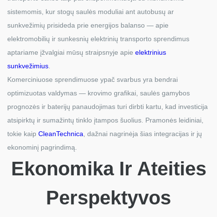
sistemomis, kur stogų saulės moduliai ant autobusų ar
sunkvežimių prisideda prie energijos balanso — apie
elektromobilių ir sunkesnių elektrinių transporto sprendimus
aptariame įžvalgiai mūsų straipsnyje apie
elektrinius
sunkvežimius
.
Komerciniuose sprendimuose ypač svarbus yra bendrai
optimizuotas valdymas — krovimo grafikai, saulės gamybos
prognozės ir baterijų panaudojimas turi dirbti kartu, kad investicija
atsipirktų ir sumažintų tinklo įtampos šuolius. Pramonės leidiniai,
tokie kaip
CleanTechnica
, dažnai nagrinėja šias integracijas ir jų
ekonominį pagrindimą.
Ekonomika Ir Ateities
Perspektyvos