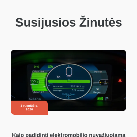
Susijusios Žinutės
3 rugpjūčio,
2026
Kaip padidinti elektromobilio nuvažiuojamą