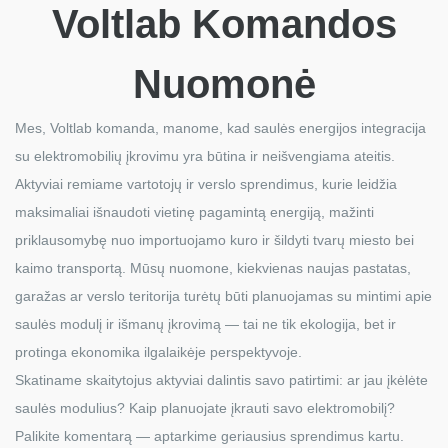
Voltlab Komandos
Nuomonė
Mes, Voltlab komanda, manome, kad saulės energijos integracija
su elektromobilių įkrovimu yra būtina ir neišvengiama ateitis.
Aktyviai remiame vartotojų ir verslo sprendimus, kurie leidžia
maksimaliai išnaudoti vietinę pagamintą energiją, mažinti
priklausomybę nuo importuojamo kuro ir šildyti tvarų miesto bei
kaimo transportą. Mūsų nuomone, kiekvienas naujas pastatas,
garažas ar verslo teritorija turėtų būti planuojamas su mintimi apie
saulės modulį ir išmanų įkrovimą — tai ne tik ekologija, bet ir
protinga ekonomika ilgalaikėje perspektyvoje.
Skatiname skaitytojus aktyviai dalintis savo patirtimi: ar jau įkėlėte
saulės modulius? Kaip planuojate įkrauti savo elektromobilį?
Palikite komentarą — aptarkime geriausius sprendimus kartu.