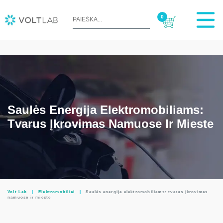
0
Saulės Energija Elektromobiliams:
Tvarus Įkrovimas Namuose Ir Mieste
Volt Lab
|
Elektromobiliai
|
Saulės energija elektromobiliams: tvarus įkrovimas
namuose ir mieste