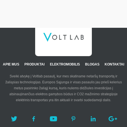
APIE MUS
PRODUKTAI
ELEKTROMOBILIS
BLOGAS
KONTAKTAI
Sveiki atvykę į Voltlab pasaulį, kur mes skatiname netaršų transportą ir
žaliąsias technologijas. Europos Sąjunga ir visas pasaulis jau prieš kelerius
metus pasirinko žaliąjį kursą, kuris nulems didžiules investicijas į
atsinaujinančius elektros gamybos būdus ir CO2 mažinimo strategijoje
elektrinis transportas yra itin aktuali ir svarbi sudedamoji dalis.