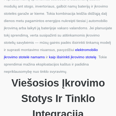
modulių ant stogo, invertoriaus, galbūt namų baterijų ir įkrovimo
stotelės garaže ar kieme. Tokia kombinacija leidžia didžiąją dalį
dienos metu pagamintos energijos nukreipti tiesiai į automobilio
įkrovimą arba laikyti ją baterijoje vakaro valandoms. Jei planuojate
tokį sprendimą, verta susipažinti su atitinkamomis įkrovimo
stotelių savybėmis — mūsų gairės padės išsirinkti tinkamą modelį
ir suprasti montavimo niuansus, pavyzdžiui
elektromobilio
įkrovimo stotelė namams
ir
kaip išsirinkti įkrovimo stotelę
. Tokie
sprendimai mažina eksploatacijos kaštus ir padidina
nepriklausomybę nuo tinklo svyravimų.
Viešosios Įkrovimo
Stotys Ir Tinklo
Integracija