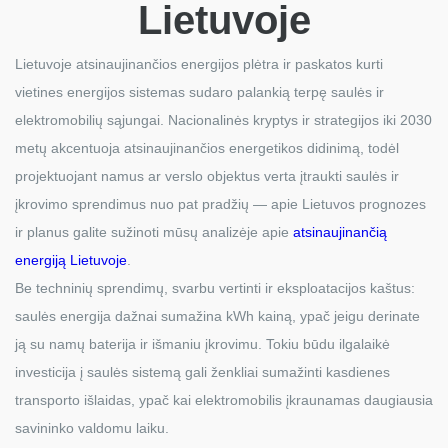
Lietuvoje
Lietuvoje atsinaujinančios energijos plėtra ir paskatos kurti
vietines energijos sistemas sudaro palankią terpę saulės ir
elektromobilių sąjungai. Nacionalinės kryptys ir strategijos iki 2030
metų akcentuoja atsinaujinančios energetikos didinimą, todėl
projektuojant namus ar verslo objektus verta įtraukti saulės ir
įkrovimo sprendimus nuo pat pradžių — apie Lietuvos prognozes
ir planus galite sužinoti mūsų analizėje apie
atsinaujinančią
energiją Lietuvoje
.
Be techninių sprendimų, svarbu vertinti ir eksploatacijos kaštus:
saulės energija dažnai sumažina kWh kainą, ypač jeigu derinate
ją su namų baterija ir išmaniu įkrovimu. Tokiu būdu ilgalaikė
investicija į saulės sistemą gali ženkliai sumažinti kasdienes
transporto išlaidas, ypač kai elektromobilis įkraunamas daugiausia
savininko valdomu laiku.