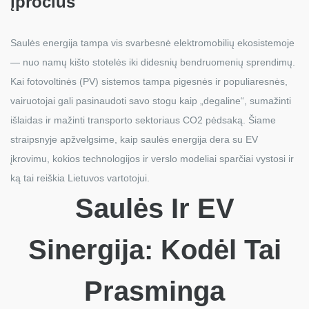
įpročius
Saulės energija tampa vis svarbesnė elektromobilių ekosistemoje
— nuo namų kišto stotelės iki didesnių bendruomenių sprendimų.
Kai fotovoltinės (PV) sistemos tampa pigesnės ir populiaresnės,
vairuotojai gali pasinaudoti savo stogu kaip „degaline“, sumažinti
išlaidas ir mažinti transporto sektoriaus CO2 pėdsaką. Šiame
straipsnyje apžvelgsime, kaip saulės energija dera su EV
įkrovimu, kokios technologijos ir verslo modeliai sparčiai vystosi ir
ką tai reiškia Lietuvos vartotojui.
Saulės Ir EV
Sinergija: Kodėl Tai
Prasminga