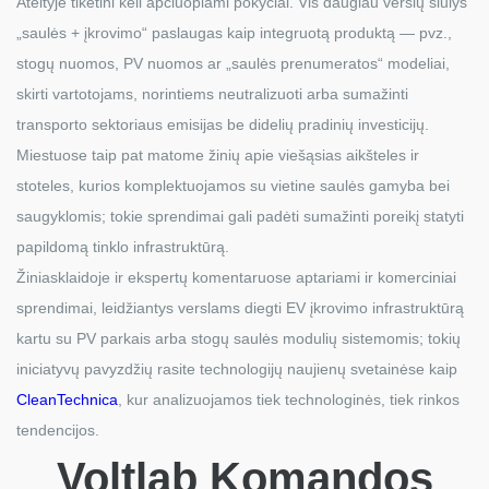
Ateityje tikėtini keli apčiuopiami pokyčiai. Vis daugiau verslų siūlys
„saulės + įkrovimo“ paslaugas kaip integruotą produktą — pvz.,
stogų nuomos, PV nuomos ar „saulės prenumeratos“ modeliai,
skirti vartotojams, norintiems neutralizuoti arba sumažinti
transporto sektoriaus emisijas be didelių pradinių investicijų.
Miestuose taip pat matome žinių apie viešąsias aikšteles ir
stoteles, kurios komplektuojamos su vietine saulės gamyba bei
saugyklomis; tokie sprendimai gali padėti sumažinti poreikį statyti
papildomą tinklo infrastruktūrą.
Žiniasklaidoje ir ekspertų komentaruose aptariami ir komerciniai
sprendimai, leidžiantys verslams diegti EV įkrovimo infrastruktūrą
kartu su PV parkais arba stogų saulės modulių sistemomis; tokių
iniciatyvų pavyzdžių rasite technologijų naujienų svetainėse kaip
CleanTechnica
, kur analizuojamos tiek technologinės, tiek rinkos
tendencijos.
Voltlab Komandos