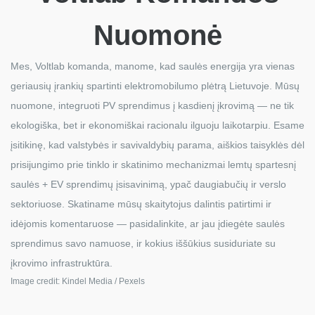
Nuomonė
Mes, Voltlab komanda, manome, kad saulės energija yra vienas
geriausių įrankių spartinti elektromobilumo plėtrą Lietuvoje. Mūsų
nuomone, integruoti PV sprendimus į kasdienį įkrovimą — ne tik
ekologiška, bet ir ekonomiškai racionalu ilguoju laikotarpiu. Esame
įsitikinę, kad valstybės ir savivaldybių parama, aiškios taisyklės dėl
prisijungimo prie tinklo ir skatinimo mechanizmai lemtų spartesnį
saulės + EV sprendimų įsisavinimą, ypač daugiabučių ir verslo
sektoriuose. Skatiname mūsų skaitytojus dalintis patirtimi ir
idėjomis komentaruose — pasidalinkite, ar jau įdiegėte saulės
sprendimus savo namuose, ir kokius iššūkius susiduriate su
įkrovimo infrastruktūra.
Image credit: Kindel Media / Pexels