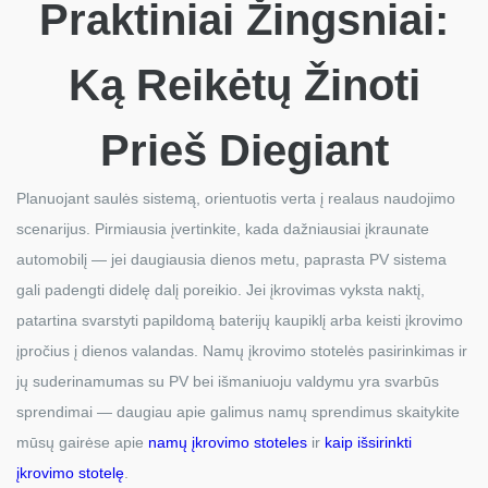
Praktiniai Žingsniai:
Ką Reikėtų Žinoti
Prieš Diegiant
Planuojant saulės sistemą, orientuotis verta į realaus naudojimo
scenarijus. Pirmiausia įvertinkite, kada dažniausiai įkraunate
automobilį — jei daugiausia dienos metu, paprasta PV sistema
gali padengti didelę dalį poreikio. Jei įkrovimas vyksta naktį,
patartina svarstyti papildomą baterijų kaupiklį arba keisti įkrovimo
įpročius į dienos valandas. Namų įkrovimo stotelės pasirinkimas ir
jų suderinamumas su PV bei išmaniuoju valdymu yra svarbūs
sprendimai — daugiau apie galimus namų sprendimus skaitykite
mūsų gairėse apie
namų įkrovimo stoteles
ir
kaip išsirinkti
įkrovimo stotelę
.