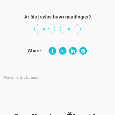
Ar šis įrašas buvo naudingas?
TAIP
NE
Share
Komentarai uždrausti.