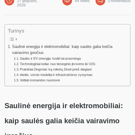
27 gegužės,
64 views
0 komentarus
2026
Turinys
Saulinė energija ir elektromobiliai: kaip saulės galia keičia
vairavimo įpročius
Saulės ir EV sinergija: kodėl tai prasminga
Technologiniai keliai: nuo tiesioginio įkrovimo iki V2G
Praktiniai žingsniai: ką reikėtų žinoti prieš diegiant
Ateitis: verslo modeliai ir infrastruktūros vystymas
Voltlab komandos nuomonė
Saulinė energija ir elektromobiliai:
kaip saulės galia keičia vairavimo