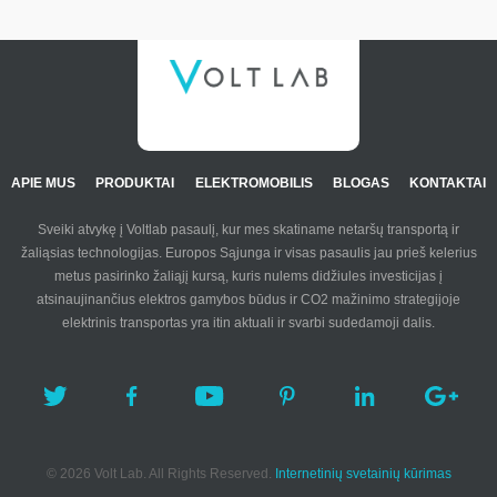
APIE MUS
PRODUKTAI
ELEKTROMOBILIS
BLOGAS
KONTAKTAI
Sveiki atvykę į Voltlab pasaulį, kur mes skatiname netaršų transportą ir
žaliąsias technologijas. Europos Sąjunga ir visas pasaulis jau prieš kelerius
metus pasirinko žaliąjį kursą, kuris nulems didžiules investicijas į
atsinaujinančius elektros gamybos būdus ir CO2 mažinimo strategijoje
elektrinis transportas yra itin aktuali ir svarbi sudedamoji dalis.
© 2026 Volt Lab. All Rights Reserved.
Internetinių svetainių kūrimas