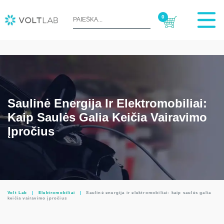
0
Saulinė Energija Ir Elektromobiliai:
Kaip Saulės Galia Keičia Vairavimo
Įpročius
Volt Lab
|
Elektromobiliai
|
Saulinė energija ir elektromobiliai: kaip saulės galia
keičia vairavimo įpročius