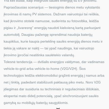
Yra keli būdai, kaip integruoti saulės energiją su EV įkrovimu.
Paprasčiausias scenarijus — tiesioginis dienos metu vykstantis
įkrovimas iš namų PV sistemos. Dažnam vairuotojui tai reiškia,
kad įkrovimo stotelė namuose, suderinta su fotovoltika, leidžia
pigiau ir „švaresnę“ energiją naudoti kiekvieną kartą parkuojant
automobilį. Daugiau pažengę sprendimai naudoja baterijų
kaupiklius, kurie kaupia perteklinę saulės energiją dienos metu ir
tiekia ją vakare ar naktį — tai ypač naudinga, kai vairuotojo
įkrovimo įpročiai neatitinka saulėtekio valandų.
Tolesnė tendencija — dvišalis energijos valdymas, dar vadinamas
vehicle-to-grid arba vehicle-to-home (V2G/V2H). Šios
technologijos leidžia elektromobiliui grąžinti energiją į namus arba
net į tinklą, padedant stabilizuoti paklausą piko metu. Nors V2G
įdiegimas dar susiduria su techniniais ir reguliaciniais iššūkiais,
ekspertai mato didelį potencialą, ypač sinchronizuojant saulės
gamybą su mobiliųjų baterijų saugyklomis.