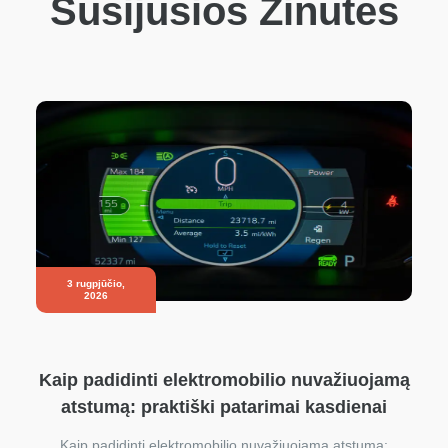
Susijusios Žinutės
3 rugpjūčio,
2026
Kaip padidinti elektromobilio nuvažiuojamą
atstumą: praktiški patarimai kasdienai
Kaip padidinti elektromobilio nuvažiuojamą atstumą: