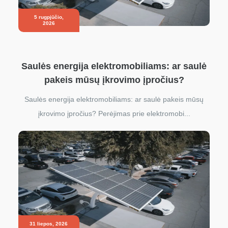
5 rugpjūčio,
2026
Saulės energija elektromobiliams: ar saulė
pakeis mūsų įkrovimo įpročius?
Saulės energija elektromobiliams: ar saulė pakeis mūsų
įkrovimo įpročius? Perėjimas prie elektromobi...
31 liepos, 2026