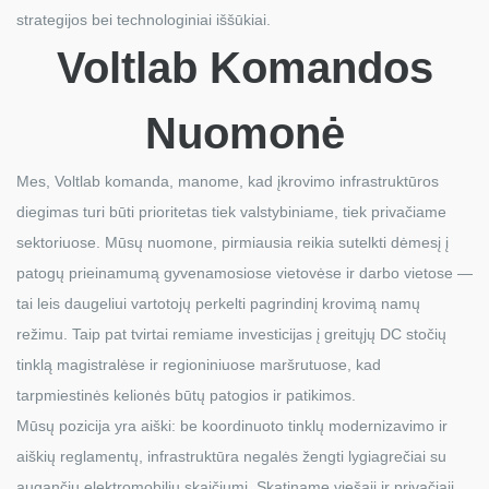
strategijos bei technologiniai iššūkiai.
Voltlab Komandos
Nuomonė
Mes, Voltlab komanda, manome, kad įkrovimo infrastruktūros
diegimas turi būti prioritetas tiek valstybiniame, tiek privačiame
sektoriuose. Mūsų nuomone, pirmiausia reikia sutelkti dėmesį į
patogų prieinamumą gyvenamosiose vietovėse ir darbo vietose —
tai leis daugeliui vartotojų perkelti pagrindinį krovimą namų
režimu. Taip pat tvirtai remiame investicijas į greitųjų DC stočių
tinklą magistralėse ir regioniniuose maršrutuose, kad
tarpmiestinės kelionės būtų patogios ir patikimos.
Mūsų pozicija yra aiški: be koordinuoto tinklų modernizavimo ir
aiškių reglamentų, infrastruktūra negalės žengti lygiagrečiai su
augančiu elektromobilių skaičiumi. Skatiname viešąjį ir privačiąjį