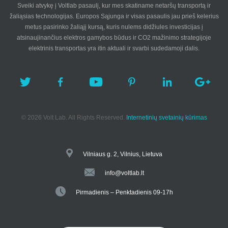
Sveiki atvykę į Voltlab pasaulį, kur mes skatiname netaršų transportą ir
žaliąsias technologijas. Europos Sąjunga ir visas pasaulis jau prieš kelerius
metus pasirinko žaliąjį kursą, kuris nulems didžiules investicijas į
atsinaujinančius elektros gamybos būdus ir CO2 mažinimo strategijoje
elektrinis transportas yra itin aktuali ir svarbi sudedamoji dalis.
© 2026 Volt Lab. All Rights Reserved.
Internetinių svetainių kūrimas
Vilniaus g. 2, Vilnius, Lietuva
info@voltlab.lt
Pirmadienis – Penktadienis 09-17h