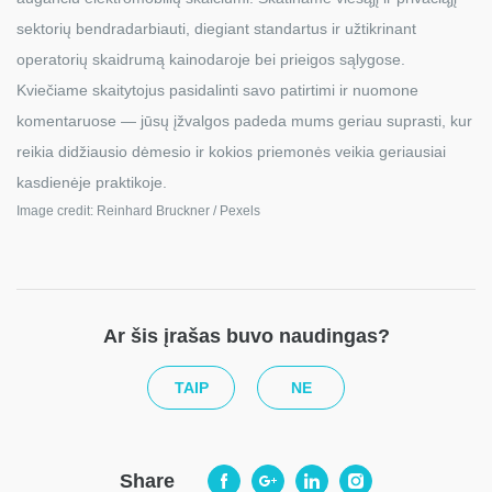
sektorių bendradarbiauti, diegiant standartus ir užtikrinant
operatorių skaidrumą kainodaroje bei prieigos sąlygose.
Kviečiame skaitytojus pasidalinti savo patirtimi ir nuomone
komentaruose — jūsų įžvalgos padeda mums geriau suprasti, kur
reikia didžiausio dėmesio ir kokios priemonės veikia geriausiai
kasdienėje praktikoje.
Image credit: Reinhard Bruckner / Pexels
Ar šis įrašas buvo naudingas?
TAIP
NE
Share