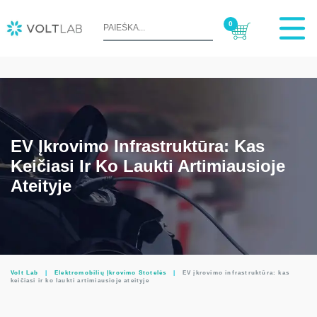
0
EV Įkrovimo Infrastruktūra: Kas
Keičiasi Ir Ko Laukti Artimiausioje
Ateityje
Volt Lab
|
Elektromobilių Įkrovimo Stotelės
|
EV įkrovimo infrastruktūra: kas
keičiasi ir ko laukti artimiausioje ateityje