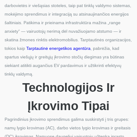
darbovietės ir viešąsias stoteles, taip pat tinklų valdymo sistemas,
mokėjimo sprendimus ir integraciją su atsinaujinančios energijos
šaltiniais. Patikima ir prieinama infrastruktūra mažina „range
anxiety“ — vairuotojų nerimą dėl nuvažiuojamo atstumo — ir
skatina žmones rinktis elektromobilius. Tarptautinės organizacijos,
tokios kaip
Tarptautinė energetikos agentūra
, pabrėžia, kad
spartus viešųjų ir greitųjų įkrovimo stočių diegimas yra būtinas
siekiant atitikti augančius EV pardavimus ir užtikrinti efektyvų
tinklų valdymą.
Technologijos Ir
Įkrovimo Tipai
Pagrindinius įkrovimo sprendimus galima suskirstyti į tris grupes:
namų lygio krovimas (AC), darbo vietos lygio krovimas ir greitasis
(DC) įkrovimas. Namuose daugeliui vairuotojų užtenka įprasto