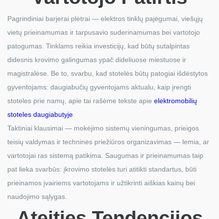
Pagrindiniai barjerai plėtrai — elektros tinklų pajėgumai, viešųjų
vietų prieinamumas ir tarpusavio suderinamumas bei vartotojo
patogumas. Tinklams reikia investicijų, kad būtų sutalpintas
didesnis krovimo galingumas ypač dideliuose miestuose ir
magistralėse. Be to, svarbu, kad stotelės būtų patogiai išdėstytos
gyventojams: daugiabučių gyventojams aktualu, kaip įrengti
stoteles prie namų, apie tai rašėme tekste apie
elektromobilių
stoteles daugiabutyje
.
Taktiniai klausimai — mokėjimo sistemų vieningumas, prieigos
teisių valdymas ir techninės priežiūros organizavimas — lemia, ar
vartotojai ras sistemą patikima. Saugumas ir prieinamumas taip
pat lieka svarbūs: įkrovimo stotelės turi atitikti standartus, būti
prieinamos įvairiems vartotojams ir užtikrinti aiškias kainų bei
naudojimo sąlygas.
Ateities Tendencijos