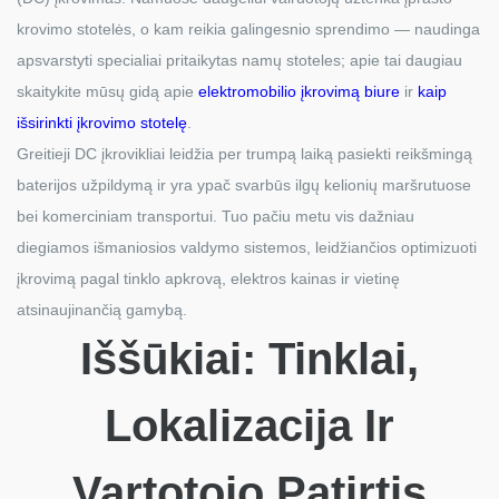
krovimo stotelės, o kam reikia galingesnio sprendimo — naudinga
apsvarstyti specialiai pritaikytas namų stoteles; apie tai daugiau
skaitykite mūsų gidą apie
elektromobilio įkrovimą biure
ir
kaip
išsirinkti įkrovimo stotelę
.
Greitieji DC įkrovikliai leidžia per trumpą laiką pasiekti reikšmingą
baterijos užpildymą ir yra ypač svarbūs ilgų kelionių maršrutuose
bei komerciniam transportui. Tuo pačiu metu vis dažniau
diegiamos išmaniosios valdymo sistemos, leidžiančios optimizuoti
įkrovimą pagal tinklo apkrovą, elektros kainas ir vietinę
atsinaujinančią gamybą.
Iššūkiai: Tinklai,
Lokalizacija Ir
Vartotojo Patirtis