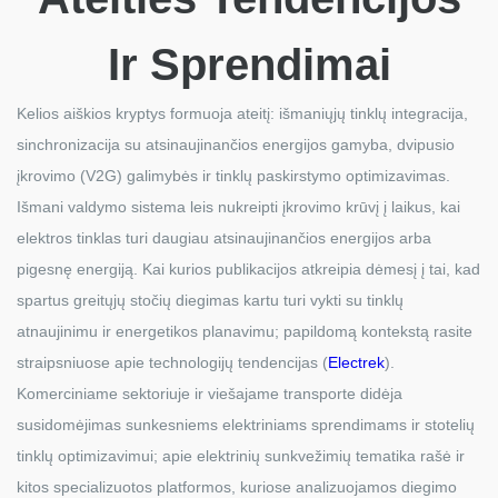
Ir Sprendimai
Kelios aiškios kryptys formuoja ateitį: išmaniųjų tinklų integracija,
sinchronizacija su atsinaujinančios energijos gamyba, dvipusio
įkrovimo (V2G) galimybės ir tinklų paskirstymo optimizavimas.
Išmani valdymo sistema leis nukreipti įkrovimo krūvį į laikus, kai
elektros tinklas turi daugiau atsinaujinančios energijos arba
pigesnę energiją. Kai kurios publikacijos atkreipia dėmesį į tai, kad
spartus greitųjų stočių diegimas kartu turi vykti su tinklų
atnaujinimu ir energetikos planavimu; papildomą kontekstą rasite
straipsniuose apie technologijų tendencijas (
Electrek
).
Komerciniame sektoriuje ir viešajame transporte didėja
susidomėjimas sunkesniems elektriniams sprendimams ir stotelių
tinklų optimizavimui; apie elektrinių sunkvežimių tematika rašė ir
kitos specializuotos platformos, kuriose analizuojamos diegimo